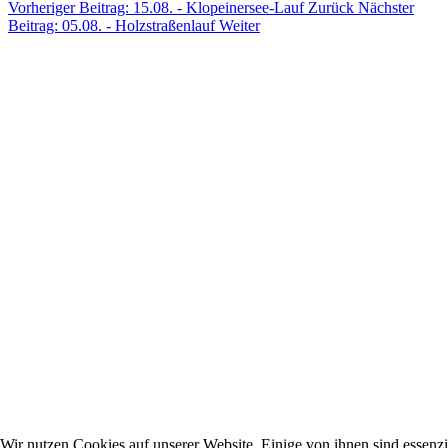
Vorheriger Beitrag: 15.08. - Klopeinersee-Lauf
Zurück
Nächster
Beitrag: 05.08. - Holzstraßenlauf
Weiter
Wir nutzen Cookies auf unserer Website. Einige von ihnen sind essenzie