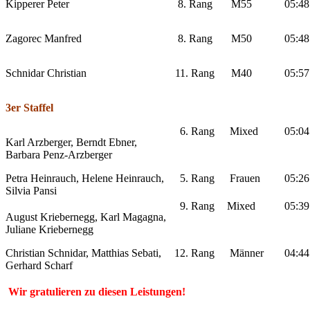
Kipperer Peter
8. Rang
M55
05:48
Zagorec Manfred
8. Rang
M50
05:48
Schnidar Christian
11. Rang
M40
05:57
3er Staffel
6. Rang
Mixed
05:04
Karl Arzberger, Berndt Ebner,
Barbara Penz-Arzberger
Petra Heinrauch, Helene Heinrauch,
5. Rang
Frauen
05:26
Silvia Pansi
9. Rang
Mixed
05:39
August Kriebernegg, Karl Magagna,
Juliane Kriebernegg
Christian Schnidar, Matthias Sebati,
12. Rang
Männer
04:44
Gerhard Scharf
Wir gratulieren zu diesen Leistungen!