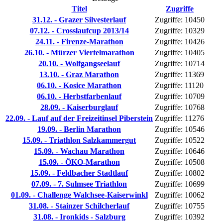
Titel
Zugriffe
31.12. - Grazer Silvesterlauf
Zugriffe: 10450
07.12. - Crosslaufcup 2013/14
Zugriffe: 10329
24.11. - Firenze-Marathon
Zugriffe: 10426
26.10. - Mürzer Viertelmarathon
Zugriffe: 10405
20.10. - Wolfgangseelauf
Zugriffe: 10714
13.10. - Graz Marathon
Zugriffe: 11369
06.10. - Kosice Marathon
Zugriffe: 11120
06.10. - Herbstfarbenlauf
Zugriffe: 10709
28.09. - Kaiserburglauf
Zugriffe: 10768
22.09. - Lauf auf der Freizeitinsel Piberstein
Zugriffe: 11276
19.09. - Berlin Marathon
Zugriffe: 10546
15.09. - Triathlon Salzkammergut
Zugriffe: 10522
15.09. - Wachau Marathon
Zugriffe: 10646
15.09. - ÖKO-Marathon
Zugriffe: 10508
15.09. - Feldbacher Stadtlauf
Zugriffe: 10802
07.09. - 7. Sulmsee Triathlon
Zugriffe: 10699
01.09. - Challenge Walchsee-Kaiserwinkl
Zugriffe: 10062
31.08. - Stainzer Schilcherlauf
Zugriffe: 10755
31.08. - Ironkids - Salzburg
Zugriffe: 10392