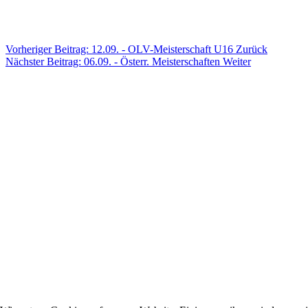
Vorheriger Beitrag: 12.09. - OLV-Meisterschaft U16
Zurück
Nächster Beitrag: 06.09. - Österr. Meisterschaften
Weiter