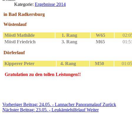
Kategorie:
Ergebnisse 2014
in Bad Radkersburg
Wüstenlauf
Möstl Mathilde
1. Rang
W65
02:05
Möstl Friedrich
3. Rang
M65
01:51
Dörferlauf
Kipperer Peter
4. Rang
M50
01:05
Gratulation zu den tollen Leistungen!!
Vorheriger Beitrag: 24.05. - Lannacher Panoramalauf
Zurück
Nächster Beitrag: 23.05. - Leukämiehilfelauf
Weiter