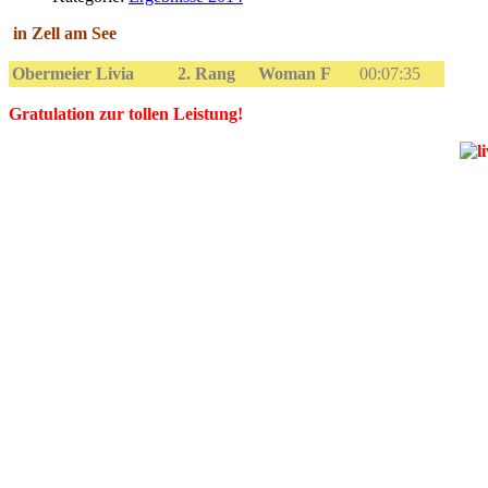
in Zell am See
Obermeier Livia
2. Rang
Woman F
00:07:35
Gratulation zur tollen Leistung!