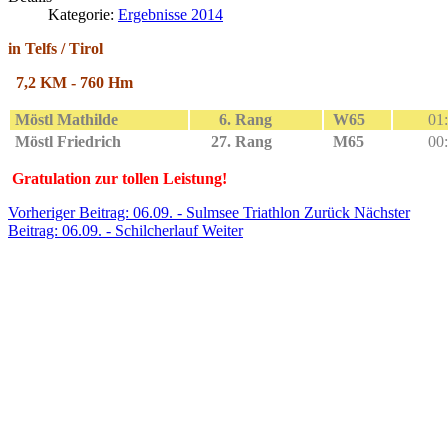
Kategorie:
Ergebnisse 2014
in Telfs / Tirol
7,2 KM - 760 Hm
Möstl Mathilde
6. Rang
W65
01:
Möstl Friedrich
27. Rang
M65
00:
Gratulation zur tollen Leistung!
Vorheriger Beitrag: 06.09. - Sulmsee Triathlon
Zurück
Nächster
Beitrag: 06.09. - Schilcherlauf
Weiter