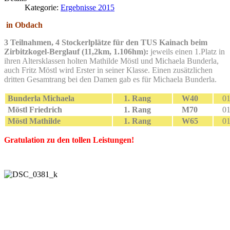
Kategorie:
Ergebnisse 2015
in Obdach
3 Teilnahmen, 4 Stockerlplätze für den TUS Kainach beim
Zirbitzkogel-Berglauf (11,2km, 1.106hm):
jeweils einen 1.Platz in
ihren Altersklassen holten Mathilde Möstl und Michaela Bunderla,
auch Fritz Möstl wird Erster in seiner Klasse. Einen zusätzlichen
dritten Gesamtrang bei den Damen gab es für Michaela Bunderla.
Bunderla Michaela
1. Rang
W40
01
Möstl Friedrich
1. Rang
M70
01
Möstl Mathilde
1. Rang
W65
01
Gratulation zu den tollen Leistungen!