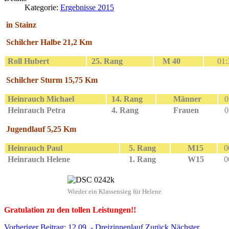
Kategorie:
Ergebnisse 2015
in Stainz
Schilcher Halbe 21,2 Km
Roll Hubert
25. Rang
M 40
01:
Schilcher Sturm 15,75 Km
Heinrauch Michael
14. Rang
Männer
0
Heinrauch Petra
4. Rang
Frauen
0
Jugendlauf
5,25 Km
Heinrauch Paul
5. Rang
M15
0
Heinrauch Helene
1. Rang
W15
0
Wieder ein Klassensieg für Helene
Gratulation zu den tollen Leistungen!!
Vorheriger Beitrag: 12.09. - Dreizinnenlauf
Zurück
Nächster