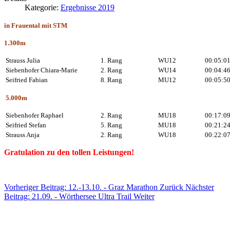
Kategorie:
Ergebnisse 2019
in Frauental mit STM
1.300m
Strauss Julia
1. Rang
WU12
00:05:0
Siebenhofer Chiara-Marie
2. Rang
WU14
00:04:4
Seifried Fabian
8. Rang
MU12
00:05:5
5.000m
Siebenhofer Raphael
2. Rang
MU18
00:17:0
Seifried Stefan
5. Rang
MU18
00:21:2
Strauss Anja
2. Rang
WU18
00:22:0
Gratulation zu den tollen Leistungen!
Vorheriger Beitrag: 12.-13.10. - Graz Marathon
Zurück
Nächster
Beitrag: 21.09. - Wörthersee Ultra Trail
Weiter