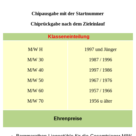
Chipausgabe mit der Startnummer
Chiprückgabe nach dem Zieleinlauf
Klasseneinteilung
M/W H
1997 und Jünger
M/W 30
1987 / 1996
M/W 40
1997 / 1986
M/W 50
1967 / 1976
M/W 60
1957 / 1966
M/W 70
1956 u älter
Ehrenpreise