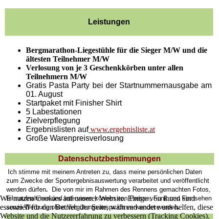
Leistungen
Bergmarathon-Liegestühle für die Sieger M/W und die
ältesten Teilnehmer M/W
Verlosung von je 3 Geschenkkörben unter allen
Teilnehmern M/W
Gratis Pasta Party bei der Startnummernausgabe am
01. August
Startpaket mit Finisher Shirt
5 Labestationen
Zielverpflegung
Ergebnislisten auf
www.ergebnisliste.at
Große Warenpreisverlosung
Datenschutzbestimmungen
Ich stimme mit meinem Antreten zu, dass meine persönlichen Daten
zum Zwecke der Sportergebnisauswertung verarbeitet und veröffentlicht
werden dürfen
.
Die von mir im Rahmen des Rennens gemachten Fotos,
Wir nutzen Cookies auf unserer Website. Einige von ihnen sind
Filmaufnahmen und Interviews können von Presse, Funk und Fernsehen
essenziell für den Betrieb der Seite, während andere uns helfen, diese
sowie Werbung ohne Vergütungsanspruch verwendet werden
.
Website und die Nutzererfahrung zu verbessern (Tracking Cookies).